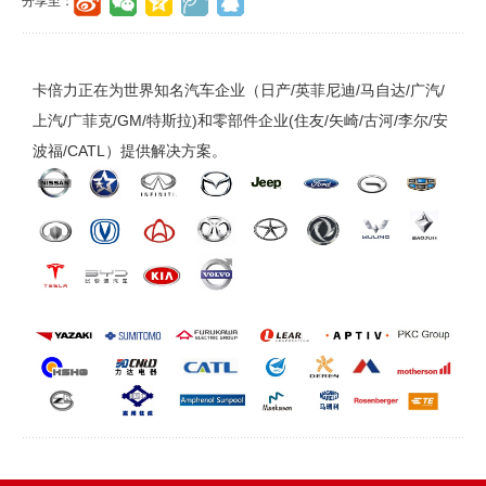
分享至：
卡倍力正在为世界知名汽车企业（日产/英菲尼迪/马自达/广汽/
上汽/广菲克/GM/特斯拉)和零部件企业(住友/矢崎/古河/李尔/安
波福/CATL）提供解决方案。