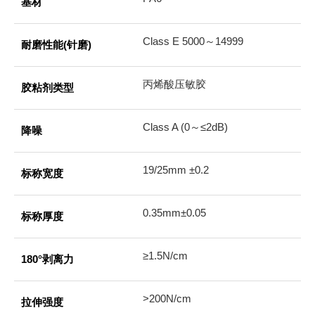
基材
Class E 5000～14999
耐磨性能(针磨)
丙烯酸压敏胶
胶粘剂类型
Class A (0～≤2dB)
降噪
19/25mm ±0.2
标称宽度
0.35mm±0.05
标称厚度
≥1.5N/cm
180°剥离力
>200N/cm
拉伸强度