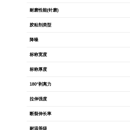
耐磨性能(针磨)
胶粘剂类型
降噪
标称宽度
标称厚度
180°剥离力
拉伸强度
断裂伸长率
耐温等级